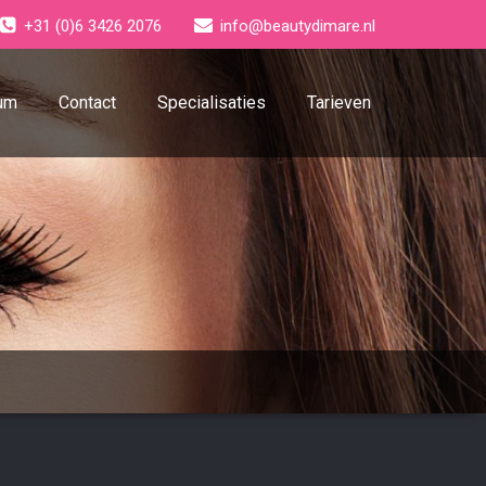
+31 (0)6 3426 2076
info@beautydimare.nl
um
Contact
Specialisaties
Tarieven