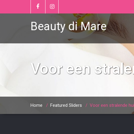
Beauty di Mare
Voor een stral
Home
/
Featured Sliders
/
Voor een stralende hu