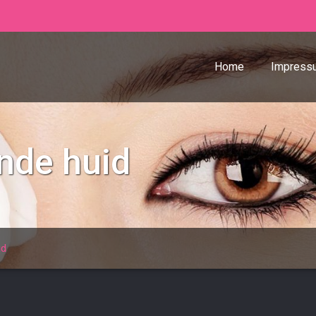
Home
Impress
ende huid
id