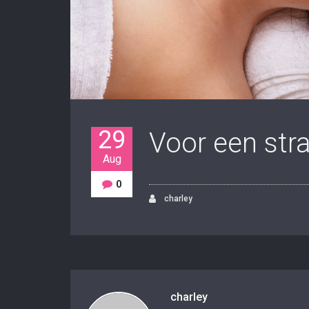
29
Voor een str
Aug
0
charley
charley