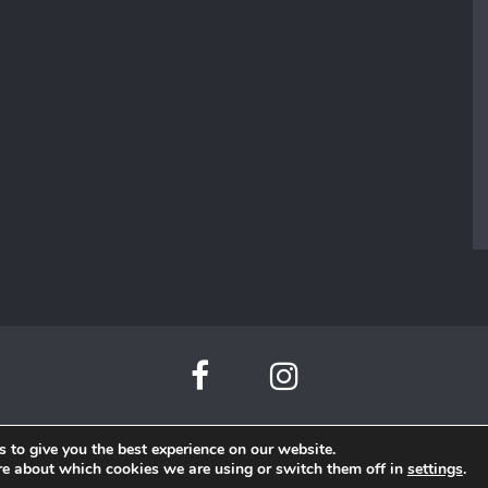
 to give you the best experience on our website.
Beauty di Mare©
re about which cookies we are using or switch them off in
settings
.